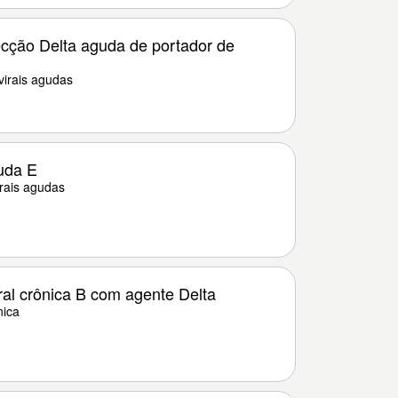
ecção Delta aguda de portador de
virais agudas
uda E
irais agudas
ral crônica B com agente Delta
nica