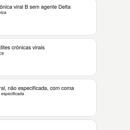
ônica viral B sem agente Delta
nica
ites crônicas virais
ica
ral, não especificada, com coma
 especificada