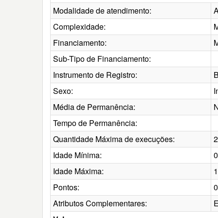
Modalidade de atendimento:
A
Complexidade:
M
Financiamento:
M
Sub-Tipo de Financiamento:
Instrumento de Registro:
B
Sexo:
I
Média de Permanência:
N
Tempo de Permanência:
Quantidade Máxima de execuções:
2
Idade Mínima:
0
Idade Máxima:
1
Pontos:
0
Atributos Complementares:
E