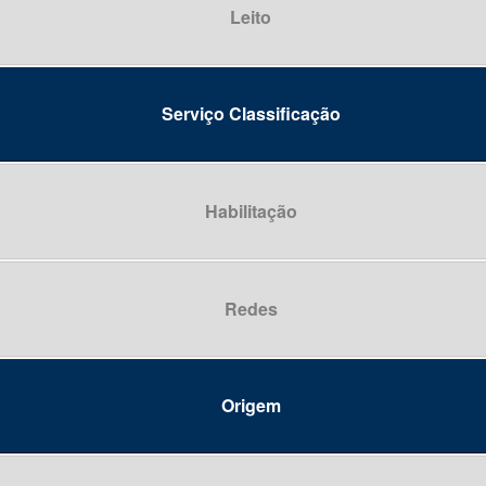
Leito
 borderline
al
iratória
 borderline
Serviço Classificação
umato-ortopédica funcional
a
epra]
icada
Habilitação
iliar (Serviço de Atenção Domiciliar)
oterapêutica em alterações obstétricas, neonatais e uroginecológ
Redes
ual (Serviço de Reabilitação)
Origem
ificada
as classificadas em outra parte