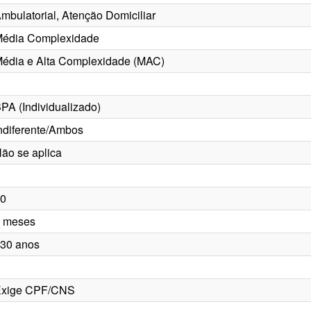
mbulatorial, Atenção Domiciliar
édia Complexidade
édia e Alta Complexidade (MAC)
PA (Individualizado)
ndiferente/Ambos
ão se aplica
0
 meses
30 anos
xige CPF/CNS