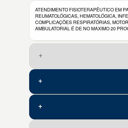
ATENDIMENTO FISIOTERAPÊUTICO EM P
REUMATOLÓGICAS, HEMATOLÓGICA, INFE
COMPLICAÇÕES RESPIRATÓRIAS, MOTORA
AMBULATORIAL É DE NO MAXIMO 20 PR
Que pena, nenhum resultado.
Código
Doença/problema
A30.0
Hanseníase [lepra] indetermina
A30.1
Hanseníase [lepra] tuberculóid