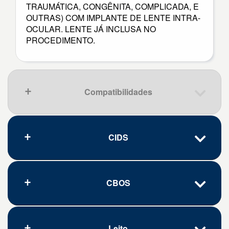
TRAUMÁTICA, CONGÊNITA, COMPLICADA, E
OUTRAS) COM IMPLANTE DE LENTE INTRA-
OCULAR. LENTE JÁ INCLUSA NO
PROCEDIMENTO.
Compatibilidades
CIDS
Que pena, nenhum resultado.
CBOS
Código
Doença/problema
A30.0
Hanseníase [lepra] indeterminada
A30.1
Hanseníase [lepra] tuberculóide
Leito