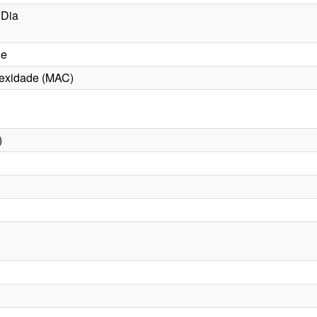
 Dia
de
lexidade (MAC)
)