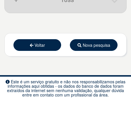
TUSS
COTO E BRONQUIO
Código
Descrição
CONDICIONA O TIPO DE
138
Cirurgia Geral
FINANCIAMENTO EM FAEC
Que pena, nenhum resultado.
Voltar
Nova pesquisa
Este é um serviço gratuito e não nos responsabilizamos pelas
informações aqui obtidas - os dados do banco de dados foram
extraídos da internet sem nenhuma validação, qualquer dúvida
entre em contato com um profissional da área.