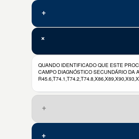
QUANDO IDENTIFICADO QUE ESTE PROC
CAMPO DIAGNÓSTICO SECUNDÁRIO DA AIH
R45.6,T74.1,T74.2,T74.8,X86,X89,X90,X93,X
Que pena, nenhum resultado.