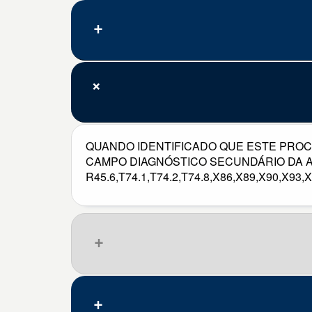
QUANDO IDENTIFICADO QUE ESTE PROC
CAMPO DIAGNÓSTICO SECUNDÁRIO DA AIH
R45.6,T74.1,T74.2,T74.8,X86,X89,X90,X93,X
Que pena, nenhum resultado.