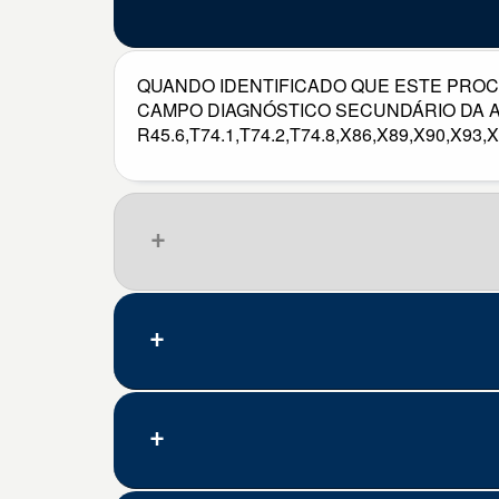
QUANDO IDENTIFICADO QUE ESTE PROC
CAMPO DIAGNÓSTICO SECUNDÁRIO DA AIH
R45.6,T74.1,T74.2,T74.8,X86,X89,X90,X93,
Que pena, nenhum resultado.
Código
Doença/problema
A30.0
Hanseníase [lepra] indetermina