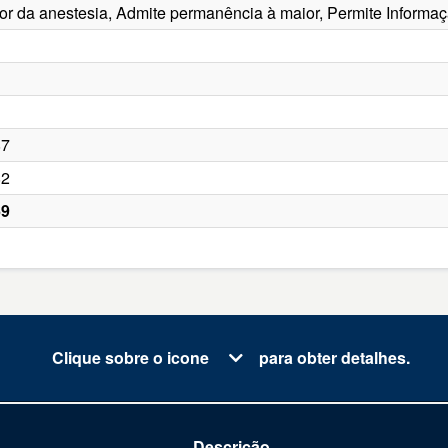
alor da anestesia, Admite permanência à maior, Permite Informa
87
82
69
Clique sobre o icone
para obter detalhes.
Descrição