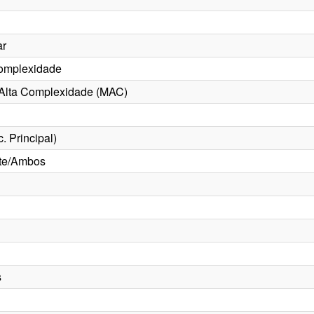
ar
omplexidade
Alta Complexidade (MAC)
. Principal)
nte/Ambos
s