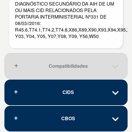
DIAGNÓSTICO SECUNDÁRIO DA AIH DE UM
OU MAIS CID RELACIONADOS PELA
PORTARIA INTERMINISTERIAL Nº331 DE
08/03//2016:
R45.6,T74.1,T74.2,T74.8,X86,X89,X90,X93,X94,X95,X
Y03, Y04, Y05, Y07,Y08, Y09, Y56,W50
Compatibilidades
CIDS
Que pena, nenhum resultado.
CBOS
Código
Doença/problema
A30.0
Hanseníase [lepra] indeterminada