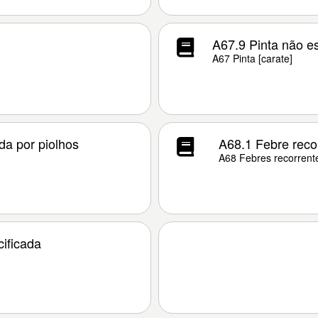
A67.9 Pinta não e
A67 Pinta [carate]
da por piolhos
A68.1 Febre recor
A68 Febres recorrente
ificada