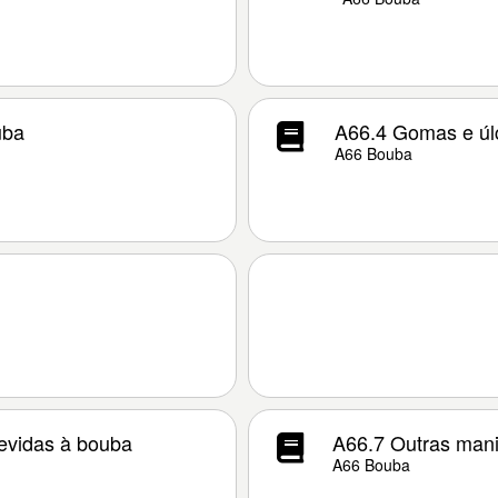
uba
A66.4 Gomas e úl
A66 Bouba
devidas à bouba
A66.7 Outras mani
A66 Bouba