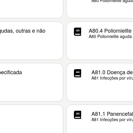
A80 Poliomielite agud
agudas, outras e não
A80.4 Poliomielite
A80 Poliomielite aguda
ecificada
A81.0 Doença de 
A81 Infecções por vír
A81.1 Panencefal
A81 Infecções por vír