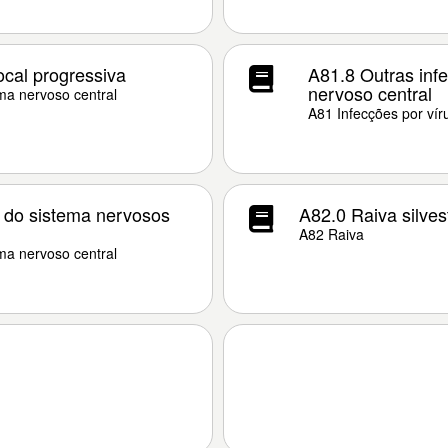
ocal progressiva
A81.8 Outras infe
nervoso central
ema nervoso central
A81 Infecções por vír
a do sistema nervosos
A82.0 Raiva silves
A82 Raiva
ema nervoso central