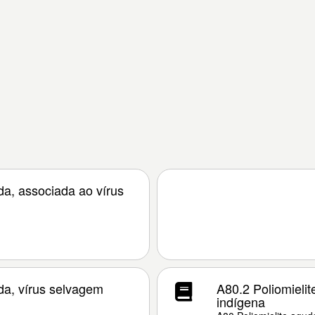
uda, associada ao vírus
uda, vírus selvagem
A80.2 Poliomielit
indígena