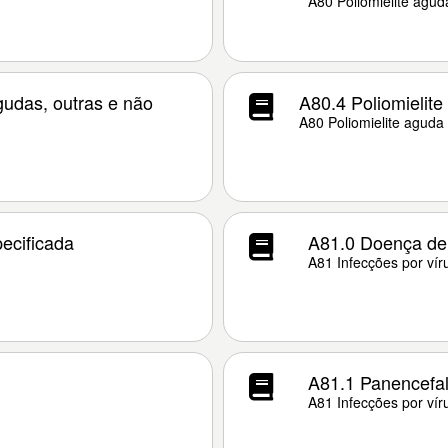
A80 Poliomielite agud
agudas, outras e não
A80.4 Poliomielite
A80 Poliomielite aguda
ecificada
A81.0 Doença de 
A81 Infecções por vír
A81.1 Panencefal
A81 Infecções por vír