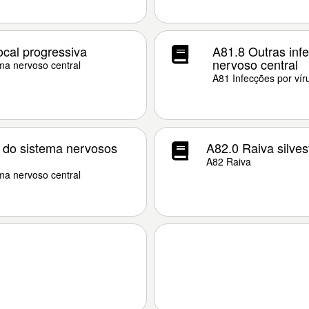
ocal progressiva
A81.8 Outras infe
nervoso central
ema nervoso central
A81 Infecções por vír
a do sistema nervosos
A82.0 Raiva silves
A82 Raiva
ema nervoso central