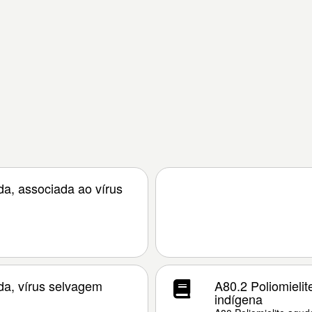
uda, associada ao vírus
uda, vírus selvagem
A80.2 Poliomielit
indígena