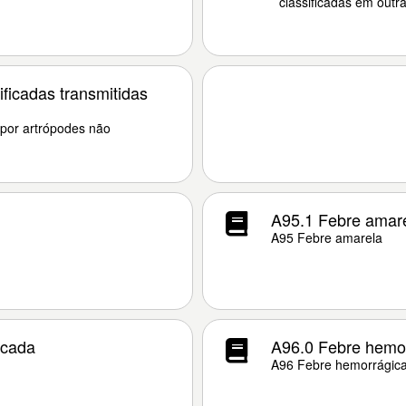
classificadas em outra
ificadas transmitidas
 por artrópodes não
A95.1 Febre amar
A95 Febre amarela
icada
A96.0 Febre hemor
A96 Febre hemorrágica