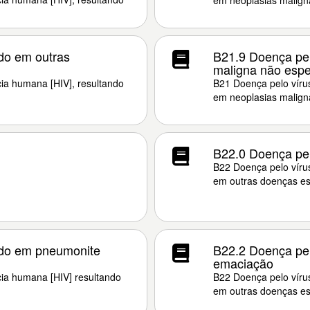
em neoplasias malign
do em outras
B21.9 Doença pel
maligna não espe
ia humana [HIV], resultando
B21 Doença pelo vírus
em neoplasias malign
B22.0 Doença pel
B22 Doença pelo víru
em outras doenças es
ndo em pneumonite
B22.2 Doença pel
emaciação
cia humana [HIV] resultando
B22 Doença pelo víru
em outras doenças es