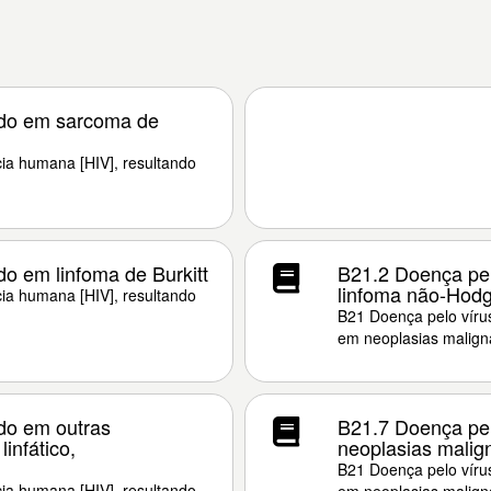
ndo em sarcoma de
ia humana [HIV], resultando
o em linfoma de Burkitt
B21.2 Doença pel
linfoma não-Hodg
ia humana [HIV], resultando
B21 Doença pelo vírus
em neoplasias malign
do em outras
B21.7 Doença pel
infático,
neoplasias malig
B21 Doença pelo vírus
ia humana [HIV], resultando