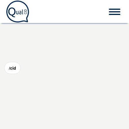
Home
CID-10
/cid
Procedimentos
O que é CID?
Fale conosco