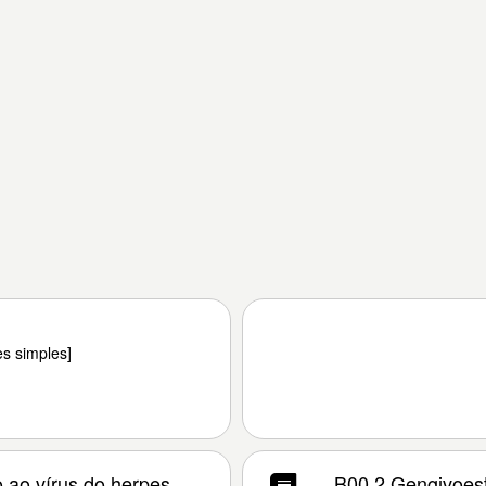
es simples]
o ao vírus do herpes
B00.2 Gengivoest