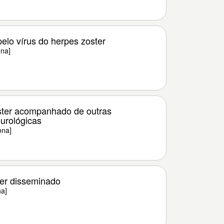
pelo vírus do herpes zoster
ona]
ster acompanhado de outras
urológicas
ona]
er disseminado
na]