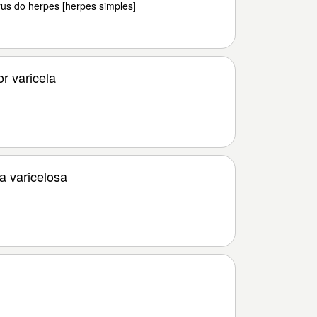
rus do herpes [herpes simples]
r varicela
]
 varicelosa
]