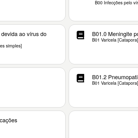
B00 Infecções pelo ví
 devida ao vírus do
B01.0 Meningite po
B01 Varicela [Catapora
es simples]
B01.2 Pneumopatia
B01 Varicela [Catapora
icações