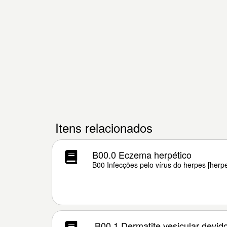
Itens relacionados
B00.0 Eczema herpético
B00 Infecções pelo vírus do herpes [herp
B00.1 Dermatite vesicular devid