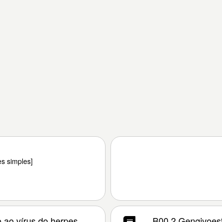
es simples]
o ao vírus do herpes
B00.2 Gengivoest