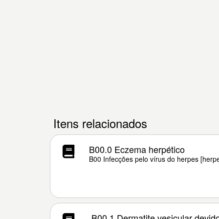
Itens relacionados
B00.0 Eczema herpético
B00 Infecções pelo vírus do herpes [herp
B00.1 Dermatite vesicular devid