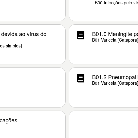
B00 Infecções pelo ví
 devida ao vírus do
B01.0 Meningite po
B01 Varicela [Catapora
es simples]
B01.2 Pneumopatia
B01 Varicela [Catapora
icações