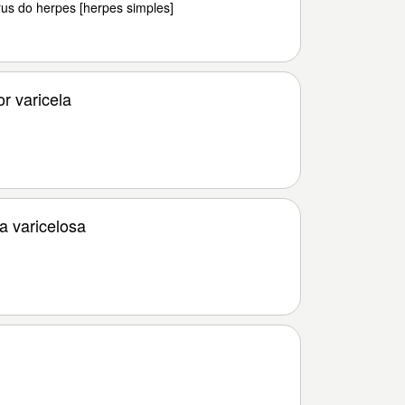
rus do herpes [herpes simples]
r varicela
]
 varicelosa
]