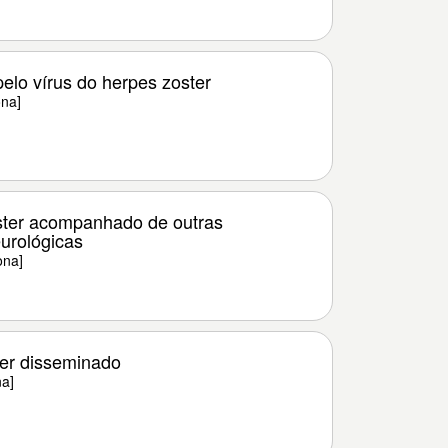
pelo vírus do herpes zoster
ona]
ster acompanhado de outras
urológicas
ona]
er disseminado
na]