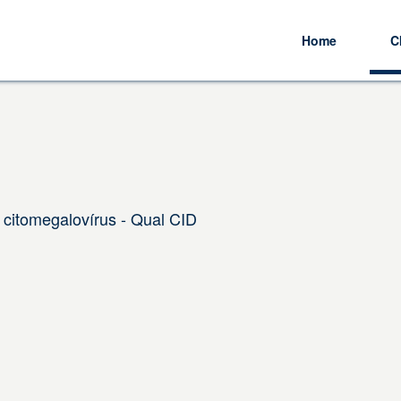
Home
C
citomegalovírus - Qual CID