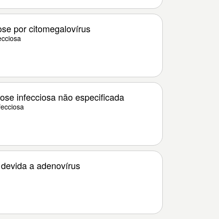
se por citomegalovírus
ecciosa
se infecciosa não especificada
ecciosa
 devida a adenovírus