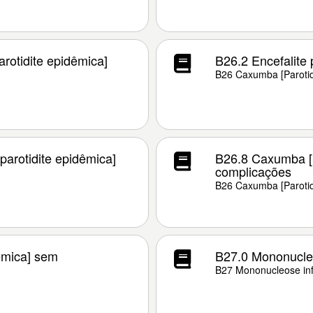
rotidite epidêmica]
B26.2 Encefalite 
B26 Caxumba [Parotid
parotidite epidêmica]
B26.8 Caxumba [p
complicações
B26 Caxumba [Parotid
êmica] sem
B27.0 Mononucle
B27 Mononucleose inf