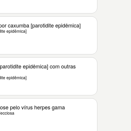
por caxumba [parotidite epidêmica]
ite epidêmica]
arotidite epidêmica] com outras
ite epidêmica]
ose pelo vírus herpes gama
ecciosa