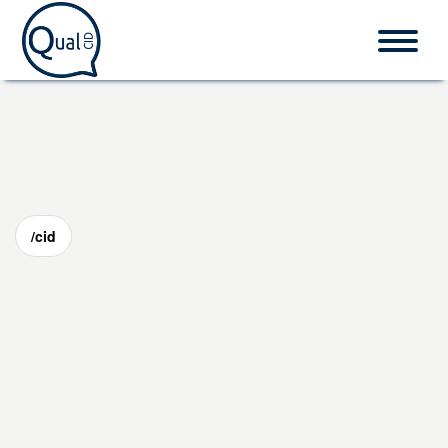
Home
CID-10
/cid
Procedimentos
O que é CID?
Fale conosco