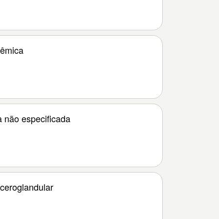
cêmica
a não especificada
lceroglandular