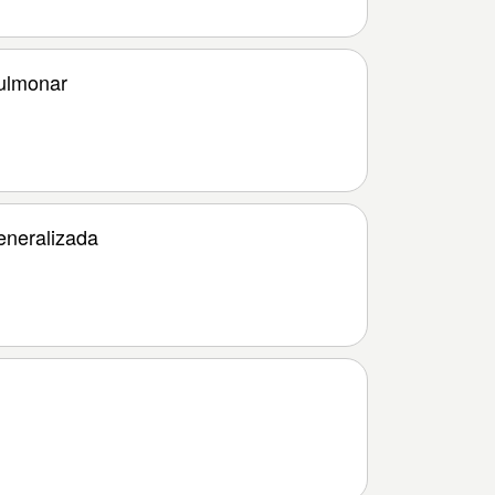
ulmonar
eneralizada