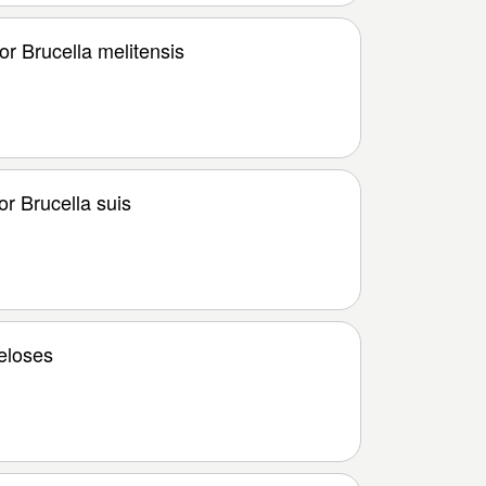
r Brucella melitensis
r Brucella suis
eloses