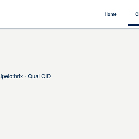
Home
C
pelothrix - Qual CID