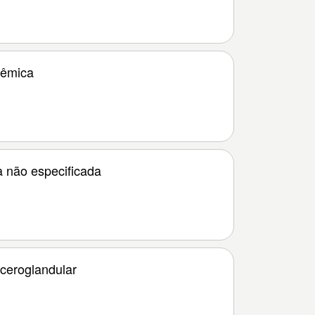
cêmica
a não especificada
lceroglandular