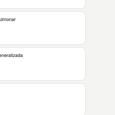
ulmonar
eneralizada