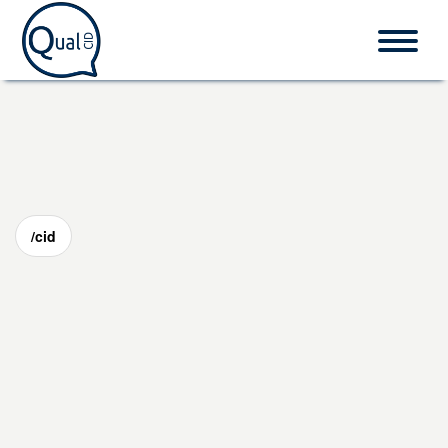
Home
CID-10
/cid
Procedimentos
O que é CID?
Fale conosco