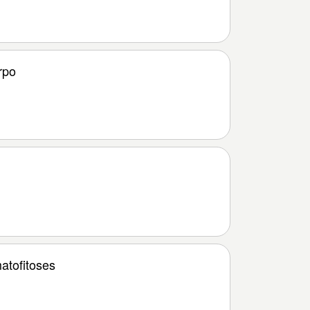
rpo
atofitoses