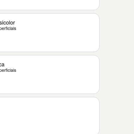
sicolor
erficiais
ca
erficiais