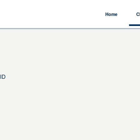
Home
C
CID