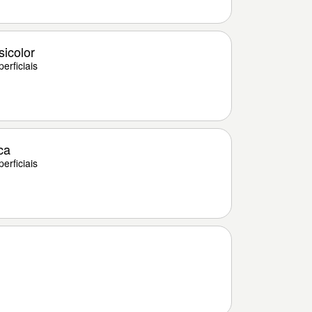
sicolor
erficiais
ca
erficiais