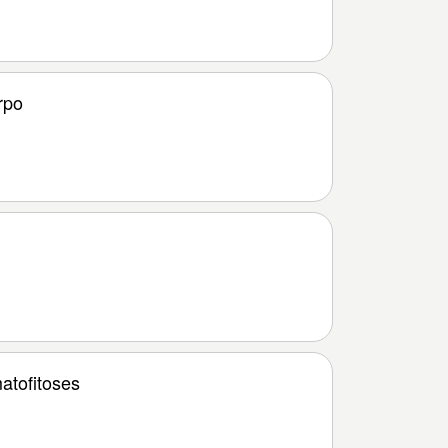
rpo
atofitoses