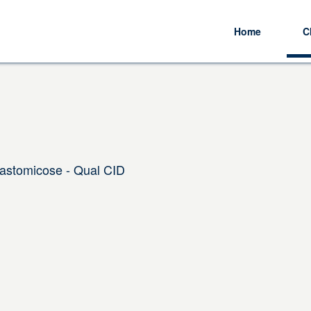
Home
C
lastomicose - Qual CID