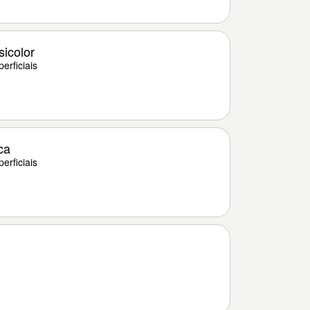
sicolor
erficiais
ca
erficiais