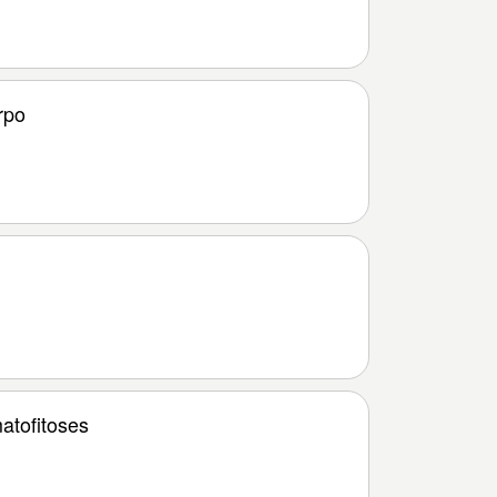
rpo
atofitoses