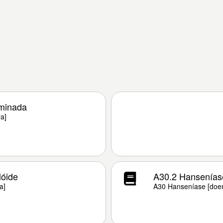
rminada
a]
lóide
A30.2 Hanseníase 
a]
A30 Hanseníase [doen