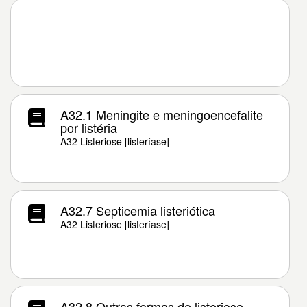
A32.1 Meningite e meningoencefalite
por listéria
A32 Listeriose [listeríase]
A32.7 Septicemia listeriótica
A32 Listeriose [listeríase]
A32.8 Outras formas de listeriose